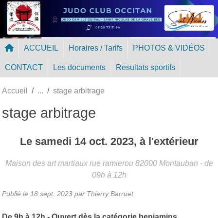
Panneau de gestion des cookies
ACCUEIL
Horaires / Tarifs
PHOTOS & VIDÉOS
CONTACT
Les documents
Resultats sportifs
Accueil
stage arbitrage
stage arbitrage
Le
samedi
14
oct.
2023
, à l'extérieur
Maison des art martiaux rue ramierou
82000
Montauban
- de
09h à 12h
Publié le
18 sept. 2023
par Thierry Barruet
De 9h à 12h - Ouvert dès la catégorie benjamins