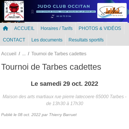
Panneau de gestion des cookies
ACCUEIL
Horaires / Tarifs
PHOTOS & VIDÉOS
CONTACT
Les documents
Resultats sportifs
Accueil
Tournoi de Tarbes cadettes
Tournoi de Tarbes cadettes
Le
samedi
29
oct.
2022
Maison des arts martiaux rue pierre latecoere
65000
Tarbes
-
de 13h30 à 17h30
Publié le
08 oct. 2022
par Thierry Barruet